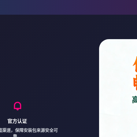
官方认证
载渠道，保障安装包来源安全可
靠。