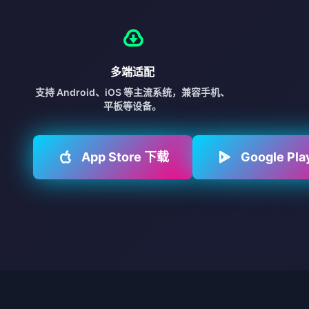
多端适配
支持 Android、iOS 等主流系统，兼容手机、
平板等设备。
App Store 下载
Google Pl