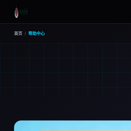
首页
/
帮助中心