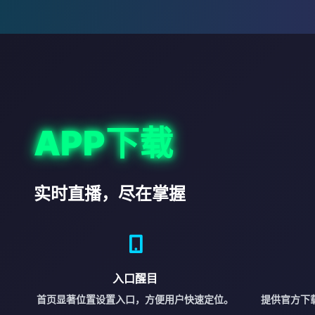
APP下载
实时直播，尽在掌握
入口醒目
首页显著位置设置入口，方便用户快速定位。
提供官方下