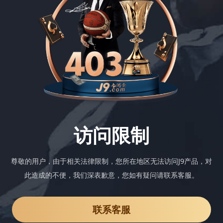
访问限制
尊敬的用户，由于相关法律限制，您所在地区无法访问J9产品，对
此造成的不便，我们深表歉意，您如有疑问请联系客服。
联系客服