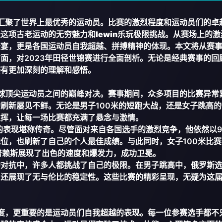
，汇聚了世界上最优秀的运动员。比赛的激烈程度和运动员们的卓
径这项古老运动的无穷魅力和
lewin乐玩
极限挑战。从赛场上的激
盛宴，更是各国运动员自我超越、拼搏精神的体现。本文将从赛
面，对2023年田径世锦赛进行全面剖析。无论是经典赛事的回
赛有更加深刻的理解和感悟。
全球顶尖运动员之间的巅峰对决。赛事期间，众多项目的比赛异常
刷新屡见不鲜。无论是男子100米的短跑大战，还是女子跳高的
发挥，让每一场比赛都充满了悬念与激情。
的表现堪称传奇。尽管面对来自各国选手的激烈竞争，他依然以9
位，也刷新了自己的个人最佳成绩。与此同时，女子100米比赛
-普赖斯展现了出色的速度和爆发力，成功卫冕。
的对抗中，许多人都挑战了自己的极限。在男子跳高中，俄罗斯
，还展现了无与伦比的稳定性。这些比赛的精彩呈现，无疑为这
程度，更重要的是运动员们自我超越的表现。每一位参赛选手都不