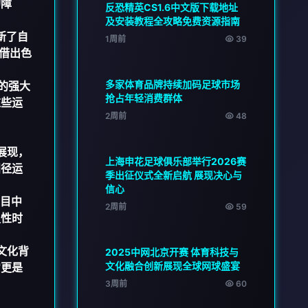
的障
反恐精英CS1.6中文版下载地址
及安装教程全攻略免费资源指南
新了自
1周前
39
借出色
多家体育品牌持续加码足球市场
的强大
抢占年轻消费群体
这些运
2周前
48
展现，
上海申花足球俱乐部举行2026赛
田径运
季出征仪式全新启航 展现决心与
信心
项目中
2周前
59
史性时
文化背
2025中网北京开赛 体育科技与
文化融合创新展现全球网球盛宴
它更是
3周前
60