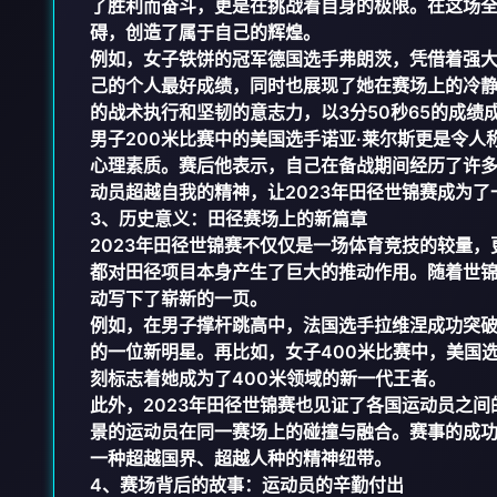
了胜利而奋斗，更是在挑战着自身的极限。在这场
碍，创造了属于自己的辉煌。
例如，女子铁饼的冠军德国选手弗朗茨，凭借着强大
己的个人最好成绩，同时也展现了她在赛场上的冷静
的战术执行和坚韧的意志力，以3分50秒65的成
男子200米比赛中的美国选手诺亚·莱尔斯更是令人
心理素质。赛后他表示，自己在备战期间经历了许
动员超越自我的精神，让2023年田径世锦赛成为
3、历史意义：田径赛场上的新篇章
2023年田径世锦赛不仅仅是一场体育竞技的较量
都对田径项目本身产生了巨大的推动作用。随着世
动写下了崭新的一页。
例如，在男子撑杆跳高中，法国选手拉维涅成功突破
的一位新明星。再比如，女子400米比赛中，美国选
刻标志着她成为了400米领域的新一代王者。
此外，2023年田径世锦赛也见证了各国运动员之
景的运动员在同一赛场上的碰撞与融合。赛事的成
一种超越国界、超越人种的精神纽带。
4、赛场背后的故事：运动员的辛勤付出