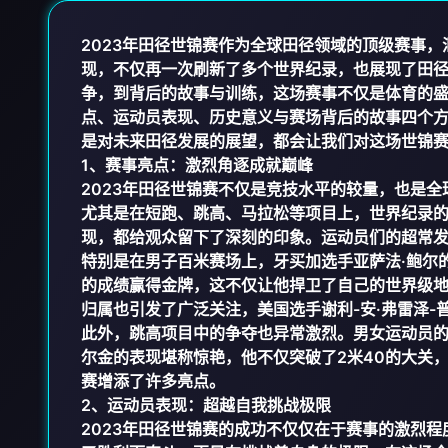
2023年田径世锦赛作为全球田径领域的顶级赛事
现，不仅再一次刷新了多个世界纪录，也展现了田
争，到背后的故事与训练，这场赛事不仅是体育的
点、运动员表现、历史意义与赛场背后的故事四个方
是对未来田径发展的展望，都会让我们对这场世锦
1、赛事亮点：激烈角逐成就巅峰
2023年田径世锦赛不仅是竞技水平的较量，也是
尤其是在短跑、跳高、马拉松等项目上，世界纪录的
现，都给观众留下了深刻的印象。运动员们的超常
特别是在男子百米赛场上，牙买加选手亚萨法·鲍尔
的成绩赢得金牌，这不仅让他捍卫了自己的世界级地
归属也引发了广泛关注，美国选手谢利-安·弗雷泽
此外，跳高项目中的争夺也异常激烈。男女运动员
尔金的表现堪称惊艳，他不仅突破了2米40的大关
赛增添了许多亮点。
2、运动员表现：超越自我挑战极限
2023年田径世锦赛的成功不仅仅在于赛事的激烈