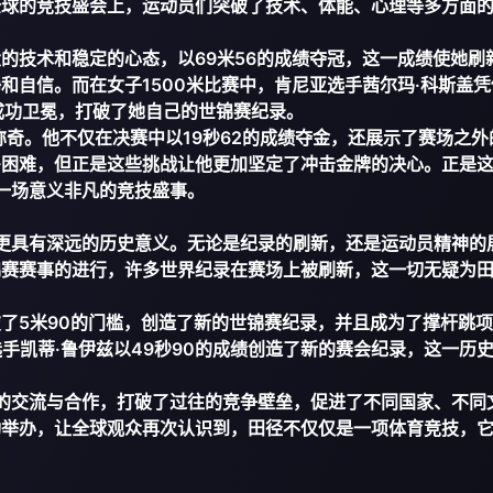
全球的竞技盛会上，运动员们突破了技术、体能、心理等多方面
的技术和稳定的心态，以69米56的成绩夺冠，这一成绩使她刷
和自信。而在女子1500米比赛中，肯尼亚选手茜尔玛·科斯盖凭
绩成功卫冕，打破了她自己的世锦赛纪录。
称奇。他不仅在决赛中以19秒62的成绩夺金，还展示了赛场之外
多困难，但正是这些挑战让他更加坚定了冲击金牌的决心。正是
了一场意义非凡的竞技盛事。
，更具有深远的历史意义。无论是纪录的刷新，还是运动员精神的
锦赛赛事的进行，许多世界纪录在赛场上被刷新，这一切无疑为
了5米90的门槛，创造了新的世锦赛纪录，并且成为了撑杆跳
手凯蒂·鲁伊兹以49秒90的成绩创造了新的赛会纪录，这一历
间的交流与合作，打破了过往的竞争壁垒，促进了不同国家、不同
功举办，让全球观众再次认识到，田径不仅仅是一项体育竞技，