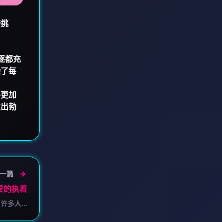
接挑
逐都充
染了每
将更加
发出勃
一篇
爱的执着
多人...