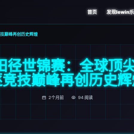
首页
发现
lewin
竞技巅峰再创历史辉煌
年田径世锦赛：全球顶
逐竞技巅峰再创历史辉
2个月前
94 阅读