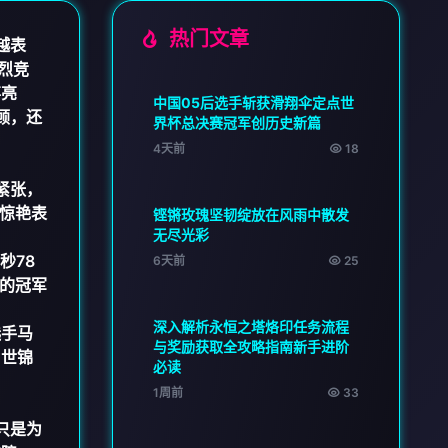
热门文章
越表
烈竞
事亮
中国05后选手斩获滑翔伞定点世
顾，还
界杯总决赛冠军创历史新篇
4天前
18
紧张，
惊艳表
铿锵玫瑰坚韧绽放在风雨中散发
无尽光彩
秒78
6天前
25
的冠军
深入解析永恒之塔烙印任务流程
选手马
与奖励获取全攻略指南新手进阶
届世锦
必读
1周前
33
只是为