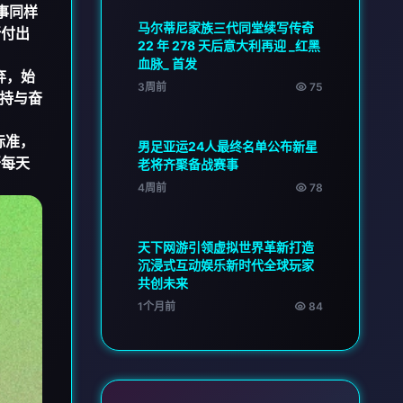
事同样
马尔蒂尼家族三代同堂续写传奇
所付出
22 年 278 天后意大利再迎 _红黑
血脉_ 首发
弃，始
3周前
75
持与奋
标准，
男足亚运24人最终名单公布新星
开每天
老将齐聚备战赛事
4周前
78
天下网游引领虚拟世界革新打造
沉浸式互动娱乐新时代全球玩家
共创未来
1个月前
84