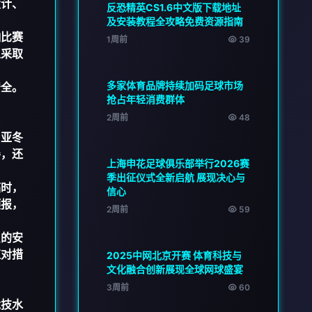
度计、
反恐精英CS1.6中文版下载地址
及安装教程全攻略免费资源指南
响比赛
1周前
39
以采取
多家体育品牌持续加码足球市场
安全。
抢占年轻消费群体
2周前
48
，亚冬
善，还
上海申花足球俱乐部举行2026赛
季出征仪式全新启航 展现决心与
临时，
信心
预报，
2周前
59
员的安
应对措
2025中网北京开赛 体育科技与
文化融合创新展现全球网球盛宴
3周前
60
竞技水