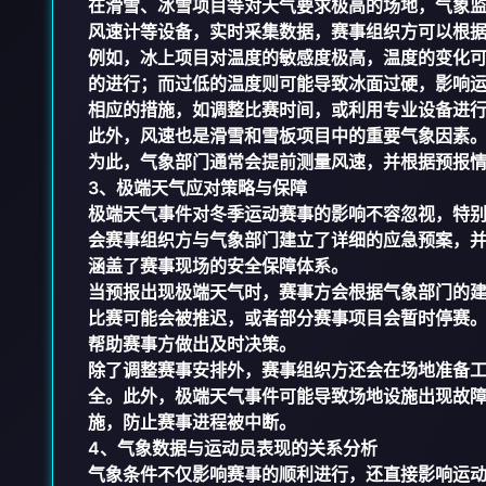
在滑雪、冰雪项目等对天气要求极高的场地，气象
风速计等设备，实时采集数据，赛事组织方可以根
例如，冰上项目对温度的敏感度极高，温度的变化
的进行；而过低的温度则可能导致冰面过硬，影响
相应的措施，如调整比赛时间，或利用专业设备进
此外，风速也是滑雪和雪板项目中的重要气象因素
为此，气象部门通常会提前测量风速，并根据预报
3、极端天气应对策略与保障
极端天气事件对冬季运动赛事的影响不容忽视，特
会赛事组织方与气象部门建立了详细的应急预案，
涵盖了赛事现场的安全保障体系。
当预报出现极端天气时，赛事方会根据气象部门的
比赛可能会被推迟，或者部分赛事项目会暂时停赛
帮助赛事方做出及时决策。
除了调整赛事安排外，赛事组织方还会在场地准备
全。此外，极端天气事件可能导致场地设施出现故
施，防止赛事进程被中断。
4、气象数据与运动员表现的关系分析
气象条件不仅影响赛事的顺利进行，还直接影响运