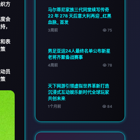
组织方
马尔蒂尼家族三代同堂续写传奇
22 年 278 天后意大利再迎 _红黑
速度会
血脉_ 首发
支持，
3周前
75
性和表
和策
男足亚运24人最终名单公布新星
老将齐聚备战赛事
4周前
78
运动员
的策
天下网游引领虚拟世界革新打造
沉浸式互动娱乐新时代全球玩家
共创未来
1个月前
84