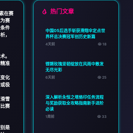
热门文章
素在赛
成为赛
象条件
中国05后选手斩获滑翔伞定点世
分析，
界杯总决赛冠军创历史新篇
4天前
18
技术。
供精准
铿锵玫瑰坚韧绽放在风雨中散发
无尽光彩
气变化
6天前
25
雪或极
深入解析永恒之塔烙印任务流程
，滑雪
与奖励获取全攻略指南新手进阶
和比赛
必读
1周前
33
特别是