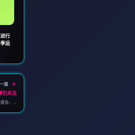
利进行
冬季运
一篇
赛引关注
会，...