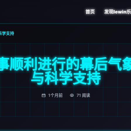
首页
发现
lewin
科学支持
事顺利进行的幕后气
与科学支持
1个月前
71 阅读