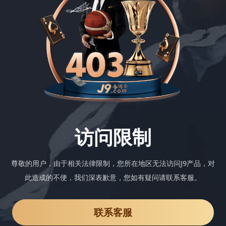
访问限制
尊敬的用户，由于相关法律限制，您所在地区无法访问J9产品，对
此造成的不便，我们深表歉意，您如有疑问请联系客服。
联系客服